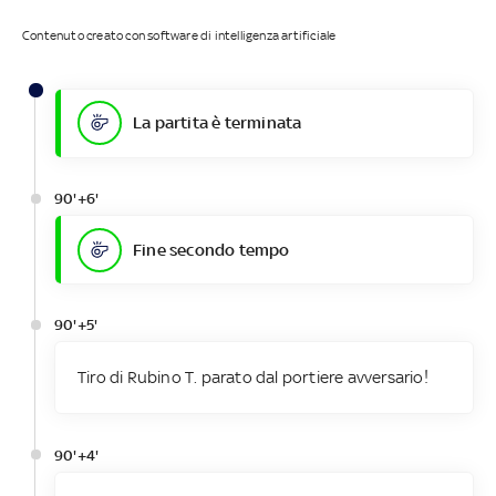
Contenuto creato con software di intelligenza artificiale
La partita è terminata
90'+6'
Fine secondo tempo
90'+5'
Tiro di Rubino T. parato dal portiere avversario!
90'+4'