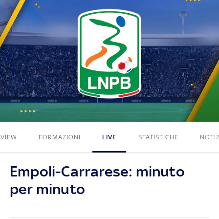
2 - 2
EVIEW
FORMAZIONI
LIVE
STATISTICHE
NOTIZ
Empoli-Carrarese: minuto
per minuto