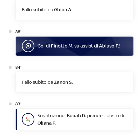
Fallo subito da
Ghion A.
88'
Gol
di
Finotto M.
su assist di
Abiuso F.
!
84'
Fallo subito da
Zanon S.
83'
Sostituzione!
Bouah D.
prende il posto di
Oliana F.