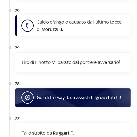
79'
Calcio d'angolo causato dall'ultimo tocco
di
Moruzzi B.
79'
Tiro di Finotto M. parato dal portiere avversario!
78'
Gol
di
Ceesay J.
su assist di
Ignacchiti L.
!
77'
Fallo subito da
Ruggeri F.