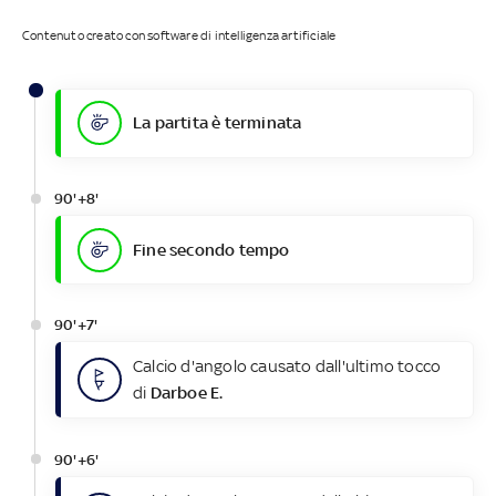
Contenuto creato con software di intelligenza artificiale
La partita è terminata
90'+8'
Fine secondo tempo
90'+7'
Calcio d'angolo causato dall'ultimo tocco
di
Darboe E.
90'+6'