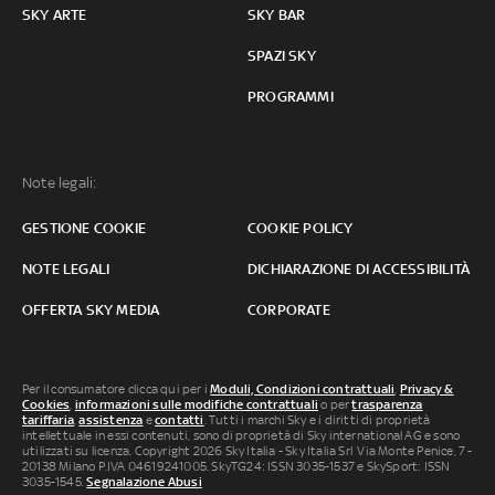
SKY ARTE
SKY BAR
SPAZI SKY
PROGRAMMI
Note legali:
GESTIONE COOKIE
COOKIE POLICY
NOTE LEGALI
DICHIARAZIONE DI ACCESSIBILITÀ
OFFERTA SKY MEDIA
CORPORATE
Per il consumatore clicca qui per i
Moduli, Condizioni contrattuali
,
Privacy &
Cookies
,
informazioni sulle modifiche contrattuali
o per
trasparenza
tariffaria
,
assistenza
e
contatti
. Tutti i marchi Sky e i diritti di proprietà
intellettuale in essi contenuti, sono di proprietà di Sky international AG e sono
utilizzati su licenza. Copyright 2026 Sky Italia - Sky Italia Srl Via Monte Penice, 7 -
20138 Milano P.IVA 04619241005. SkyTG24: ISSN 3035-1537 e SkySport: ISSN
3035-1545.
Segnalazione Abusi