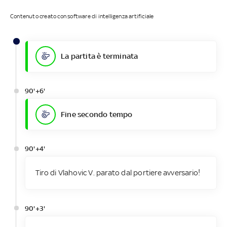
Contenuto creato con software di intelligenza artificiale
La partita è terminata
90'+6'
Fine secondo tempo
90'+4'
Tiro di Vlahovic V. parato dal portiere avversario!
90'+3'