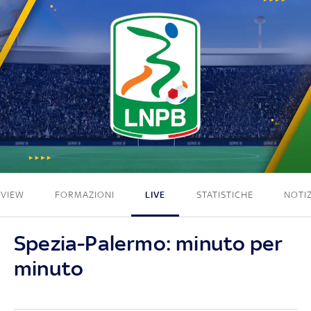
1 - 2
EVIEW
FORMAZIONI
LIVE
STATISTICHE
NOTIZ
Spezia-Palermo: minuto per
minuto