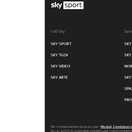
I siti Sky:
Serv
SKY SPORT
SKY
SKY TG24
SKY
SKY VIDEO
NO
SKY ARTE
SKY
SPA
PRO
Per il consumatore clicca qui per i
Moduli, Condizioni 
Sky e i diritti di proprietà intellettuale in essi conten