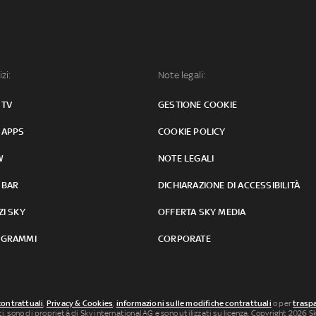
izi:
Note legali:
 TV
GESTIONE COOKIE
 APPS
COOKIE POLICY
W
NOTE LEGALI
 BAR
DICHIARAZIONE DI ACCESSIBILITÀ
ZI SKY
OFFERTA SKY MEDIA
GRAMMI
CORPORATE
contrattuali
,
Privacy & Cookies
,
informazioni sulle modifiche contrattuali
o per
traspa
uti, sono di proprietà di Sky international AG e sono utilizzati su licenza. Copyright 2026 Sky