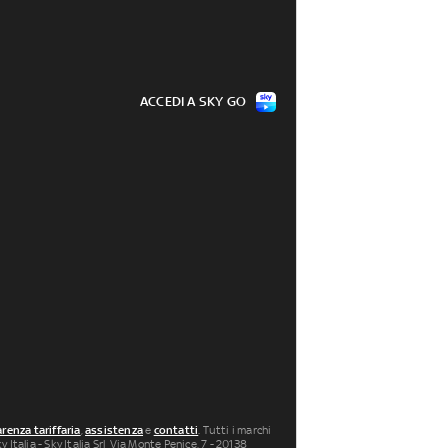
ACCEDI A SKY GO
renza tariffaria
,
assistenza
e
contatti
. Tutti i marchi
 Italia - Sky Italia Srl Via Monte Penice, 7 - 20138