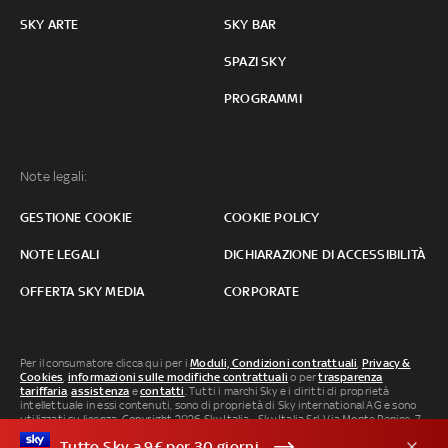
SKY ARTE
SKY BAR
SPAZI SKY
PROGRAMMI
Note legali:
GESTIONE COOKIE
COOKIE POLICY
NOTE LEGALI
DICHIARAZIONE DI ACCESSIBILITÀ
OFFERTA SKY MEDIA
CORPORATE
Per il consumatore clicca qui per i
Moduli, Condizioni contrattuali
,
Privacy &
Cookies
,
informazioni sulle modifiche contrattuali
o per
trasparenza
tariffaria
,
assistenza
e
contatti
. Tutti i marchi Sky e i diritti di proprietà
intellettuale in essi contenuti, sono di proprietà di Sky international AG e sono
utilizzati su licenza. Copyright 2026 Sky Italia - Sky Italia Srl Via Monte Penice, 7 -
20138 Milano P.IVA 04619241005. SkyTG24: ISSN 3035-1537 e SkySport: ISSN
Tutto Sky a 9€ per 30 giorni
3035-1545.
Segnalazione Abusi