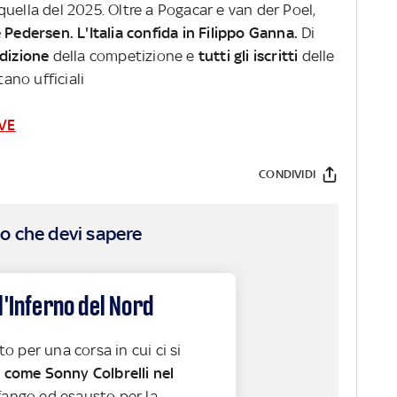
uella del 2025. Oltre a Pogacar e van der Poel,
Pedersen. L'Italia confida in Filippo Ganna.
Di
dizione
della competizione e
tutti gli iscritti
delle
no ufficiali
IVE
CONDIVIDI
o che devi sapere
l'Inferno del Nord
 per una corsa in cui ci si
,
come Sonny Colbrelli nel
fango ed esausto per la