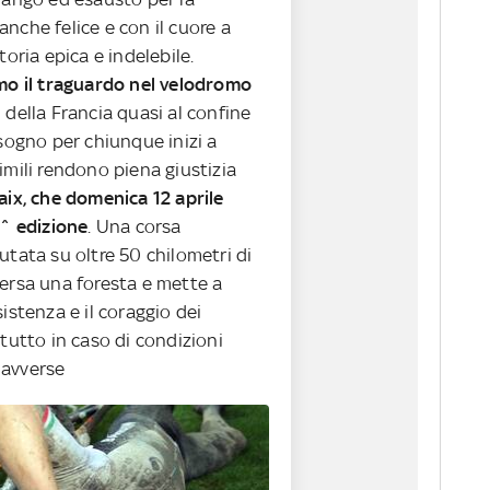
nche felice e con il cuore a
toria epica e indelebile.
imo il traguardo nel velodromo
della Francia quasi al confine
 sogno per chiunque inizi a
imili rendono piena giustizia
aix, che domenica 12 aprile
3^ edizione
. Una corsa
utata su oltre 50 chilometri di
versa una foresta e mette a
sistenza e il coraggio dei
ttutto in caso di condizioni
 avverse