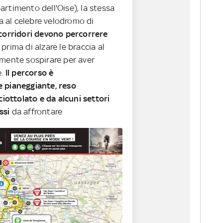
rtimento dell'Oise), la stessa
va al celebre velodromo di
 corridori devono percorrere
o
prima di alzare le braccia al
emente sospirare per aver
e.
Il percorso è
 pianeggiante, reso
 ciottolato e da alcuni settori
ssi
da affrontare