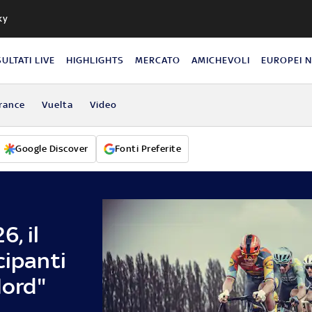
ky
SULTATI LIVE
HIGHLIGHTS
MERCATO
AMICHEVOLI
EUROPEI 
rance
Vuelta
Video
Google Discover
Fonti Preferite
, il
cipanti
Nord"