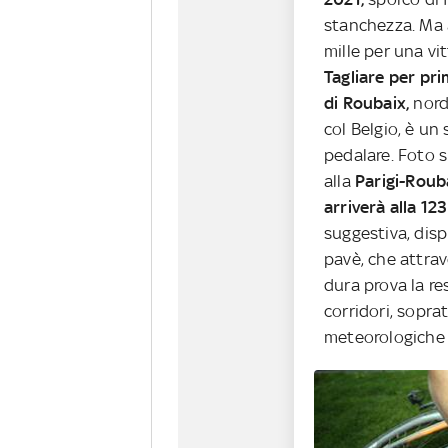
stanchezza. Ma a
mille per una vit
Tagliare per pr
di Roubaix,
nord 
col Belgio, è un
pedalare. Foto s
alla
Parigi-Roub
arriverà alla 12
suggestiva, disp
pavè, che attra
dura prova la re
corridori, sopra
meteorologiche