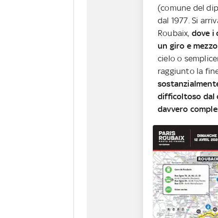
(comune del dipa
dal 1977. Si arri
Roubaix,
dove i
un giro e mezz
cielo o semplic
raggiunto la fin
sostanzialmente
difficoltoso dal
davvero comple