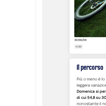
35396259
1/30
Il percorso
Più o meno è lo
leggera variazio
Domenica si per
di cui 54,8 su 3
nonostante il n