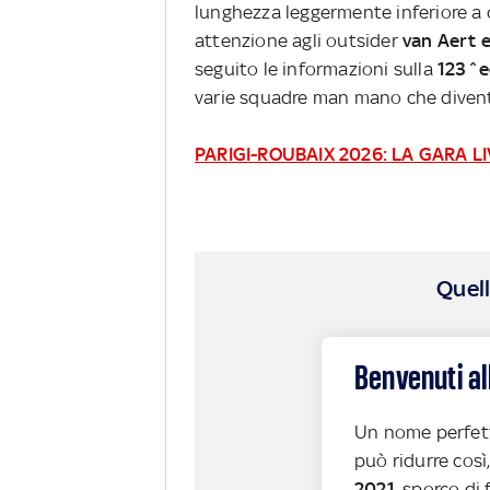
lunghezza leggermente inferiore a q
attenzione agli outsider
van Aert e 
seguito le informazioni sulla
123^e
varie squadre man mano che diventa
PARIGI-ROUBAIX 2026: LA GARA L
Quell
Benvenuti al
Un nome perfetto
può ridurre così
2021,
sporco di 