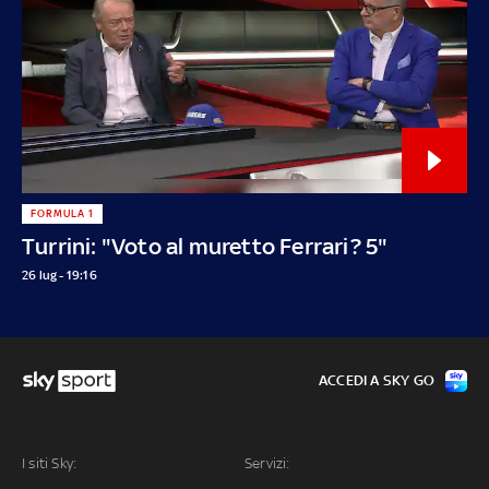
FORMULA 1
Turrini: "Voto al muretto Ferrari? 5"
26 lug - 19:16
ACCEDI A SKY GO
I siti Sky:
Servizi: