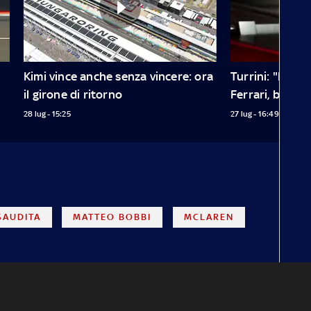
Kimi vince anche senza vincere: ora 
Turrini: "In Un
il girone di ritorno
Ferrari, bravis
28 lug - 15:25
27 lug - 16:49
SAUDITA
MATTEO BOBBI
MCLAREN