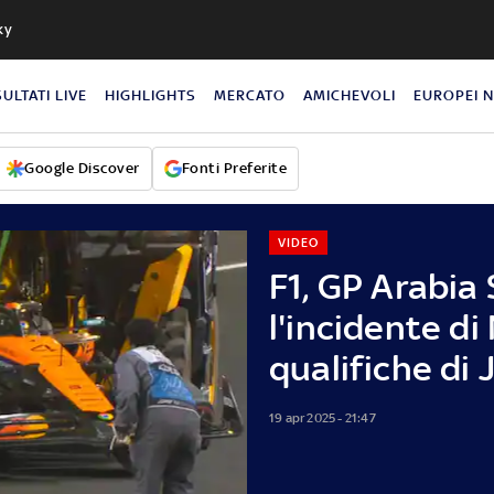
ky
SULTATI LIVE
HIGHLIGHTS
MERCATO
AMICHEVOLI
EUROPEI 
Google Discover
Fonti Preferite
VIDEO
F1, GP Arabia 
l'incidente di
qualifiche di
19 apr 2025 - 21:47