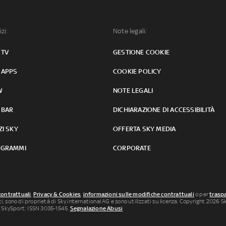
izi:
Note legali:
 TV
GESTIONE COOKIE
 APPS
COOKIE POLICY
W
NOTE LEGALI
 BAR
DICHIARAZIONE DI ACCESSIBILITÀ
ZI SKY
OFFERTA SKY MEDIA
GRAMMI
CORPORATE
contrattuali
,
Privacy & Cookies
,
informazioni sulle modifiche contrattuali
o per
traspa
uti, sono di proprietà di Sky international AG e sono utilizzati su licenza. Copyright 2026 Sky
 SkySport: ISSN 3035-1545.
Segnalazione Abusi