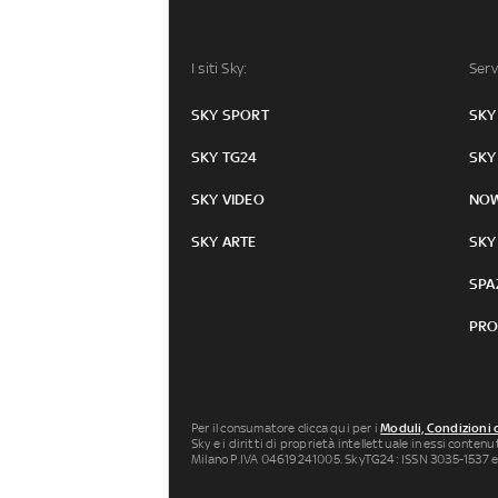
I siti Sky:
Serv
SKY SPORT
SKY
SKY TG24
SKY
SKY VIDEO
NO
SKY ARTE
SKY
SPA
PRO
Per il consumatore clicca qui per i
Moduli, Condizioni 
Sky e i diritti di proprietà intellettuale in essi conten
Milano P.IVA 04619241005. SkyTG24: ISSN 3035-1537 e