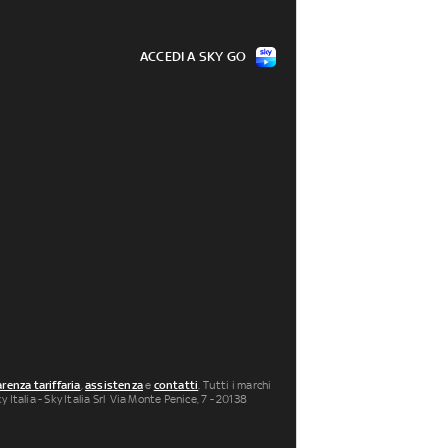
ACCEDI A SKY GO
renza tariffaria
,
assistenza
e
contatti
. Tutti i marchi
 Italia - Sky Italia Srl Via Monte Penice, 7 - 20138