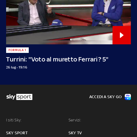
FORMULA 1
Turrini: "Voto al muretto Ferrari? 5"
26 lug - 19:16
ACCEDI A SKY GO
I siti Sky:
Servizi:
SKY SPORT
SKY TV