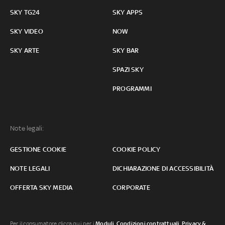
SKY TG24
SKY APPS
SKY VIDEO
NOW
SKY ARTE
SKY BAR
SPAZI SKY
PROGRAMMI
Note legali:
GESTIONE COOKIE
COOKIE POLICY
NOTE LEGALI
DICHIARAZIONE DI ACCESSIBILITÀ
OFFERTA SKY MEDIA
CORPORATE
Per il consumatore clicca qui per i
Moduli, Condizioni contrattuali
,
Privacy &