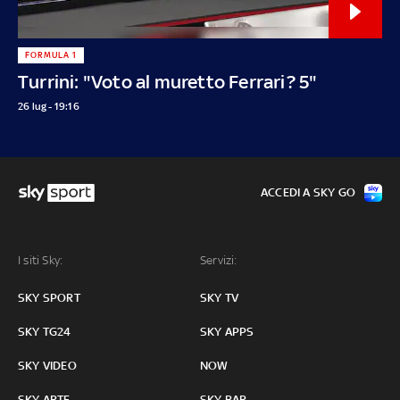
FORMULA 1
Turrini: "Voto al muretto Ferrari? 5"
26 lug - 19:16
ACCEDI A SKY GO
I siti Sky:
Servizi:
SKY SPORT
SKY TV
SKY TG24
SKY APPS
SKY VIDEO
NOW
SKY ARTE
SKY BAR