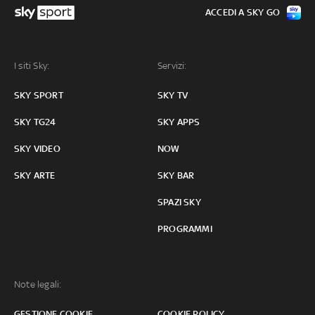
ACCEDI A SKY GO
I siti Sky:
Servizi:
SKY SPORT
SKY TV
SKY TG24
SKY APPS
SKY VIDEO
NOW
SKY ARTE
SKY BAR
SPAZI SKY
PROGRAMMI
Note legali:
GESTIONE COOKIE
COOKIE POLICY