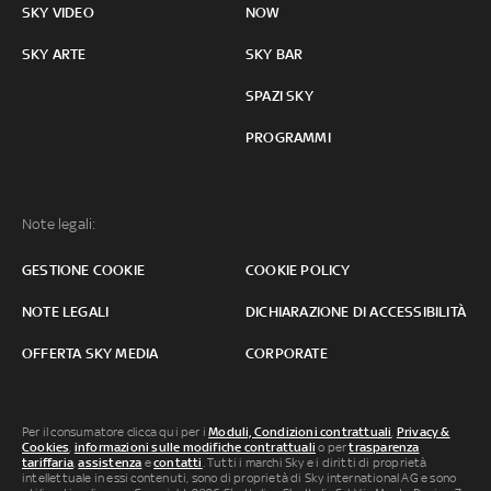
SKY VIDEO
NOW
SKY ARTE
SKY BAR
SPAZI SKY
PROGRAMMI
Note legali:
GESTIONE COOKIE
COOKIE POLICY
NOTE LEGALI
DICHIARAZIONE DI ACCESSIBILITÀ
OFFERTA SKY MEDIA
CORPORATE
Per il consumatore clicca qui per i
Moduli, Condizioni contrattuali
,
Privacy &
Cookies
,
informazioni sulle modifiche contrattuali
o per
trasparenza
tariffaria
,
assistenza
e
contatti
. Tutti i marchi Sky e i diritti di proprietà
intellettuale in essi contenuti, sono di proprietà di Sky international AG e sono