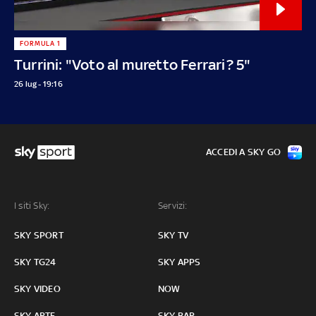
FORMULA 1
Turrini: "Voto al muretto Ferrari? 5"
26 lug - 19:16
ACCEDI A SKY GO
I siti Sky:
Servizi:
SKY SPORT
SKY TV
SKY TG24
SKY APPS
SKY VIDEO
NOW
SKY ARTE
SKY BAR