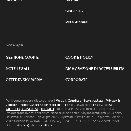
SPAZI SKY
PROGRAMMI
Note legali:
GESTIONE COOKIE
COOKIE POLICY
NOTE LEGALI
DICHIARAZIONE DI ACCESSIBILITÀ
OFFERTA SKY MEDIA
CORPORATE
Per il consumatore clicca qui per i
Moduli, Condizioni contrattuali
,
Privacy &
Cookies
,
informazioni sulle modifiche contrattuali
o per
trasparenza
tariffaria
,
assistenza
e
contatti
. Tutti i marchi Sky e i diritti di proprietà
intellettuale in essi contenuti, sono di proprietà di Sky international AG e sono
utilizzati su licenza. Copyright 2026 Sky Italia - Sky Italia Srl Via Monte Penice, 7 -
20138 Milano P.IVA 04619241005. SkyTG24: ISSN 3035-1537 e SkySport: ISSN
3035-1545.
Segnalazione Abusi