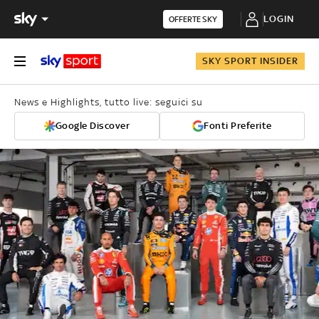
LOGIN
OFFERTE SKY
SKY SPORT INSIDER
News e Highlights, tutto live: seguici su
Google Discover
Fonti Preferite