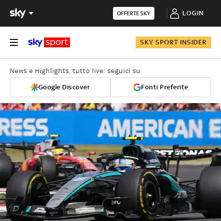
LOGIN
OFFERTE SKY
SKY SPORT INSIDER
News e Highlights, tutto live: seguici su
Google Discover
Fonti Preferite