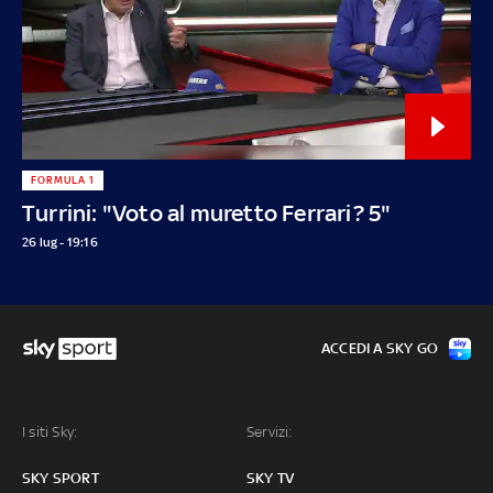
FORMULA 1
Turrini: "Voto al muretto Ferrari? 5"
26 lug - 19:16
ACCEDI A SKY GO
I siti Sky:
Servizi:
SKY SPORT
SKY TV