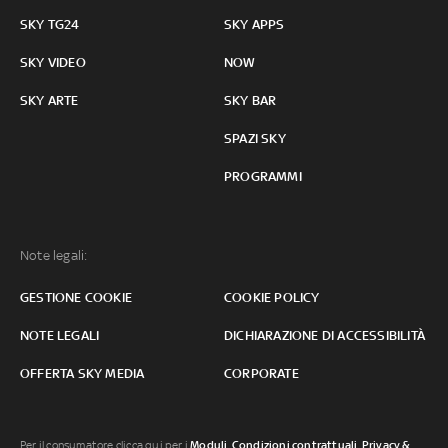
SKY TG24
SKY APPS
SKY VIDEO
NOW
SKY ARTE
SKY BAR
SPAZI SKY
PROGRAMMI
Note legali:
GESTIONE COOKIE
COOKIE POLICY
NOTE LEGALI
DICHIARAZIONE DI ACCESSIBILITÀ
OFFERTA SKY MEDIA
CORPORATE
Per il consumatore clicca qui per i
Moduli, Condizioni contrattuali
,
Privacy &