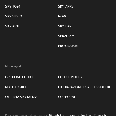
SKY TG24
SKY APPS
SKY VIDEO
NOW
SKY ARTE
SKY BAR
SPAZI SKY
PROGRAMMI
Note legali:
GESTIONE COOKIE
COOKIE POLICY
NOTE LEGALI
DICHIARAZIONE DI ACCESSIBILITÀ
OFFERTA SKY MEDIA
CORPORATE
Per il consumatore clicca qui per i
Moduli, Condizioni contrattuali
,
Privacy &