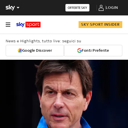
LOGIN
OFFERTE SKY
SKY SPORT INSIDER
News e Highlights, tutto live: seguici su
Google Discover
Fonti Preferite