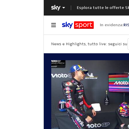
Esplora tutte le offerte S
In evidenza:
RI
News e Highlights, tutto live: seguici su