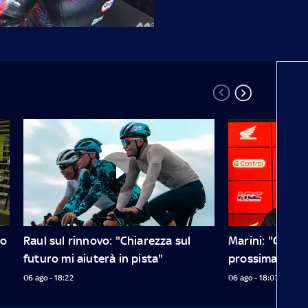
o 
Raul sul rinnovo: "Chiarezza sul 
Marini: "Conten
futuro mi aiuterà in pista"
prossima avven
06 ago - 18:22
06 ago - 18:07