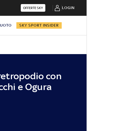
LOGIN
OFFERTE SKY
NUOTO
SKY SPORT INSIDER
 retropodio con
cchi e Ogura