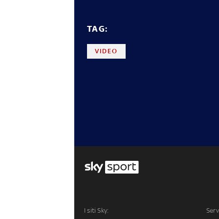
TAG:
VIDEO
I siti Sky:
Serv