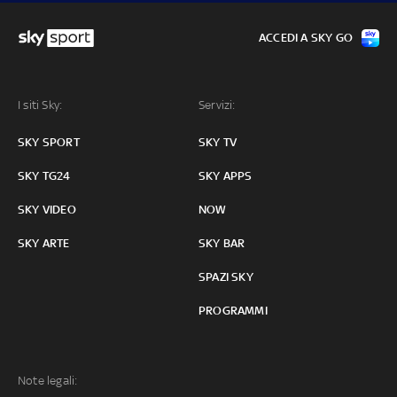
ACCEDI A SKY GO
I siti Sky:
Servizi:
SKY SPORT
SKY TV
SKY TG24
SKY APPS
SKY VIDEO
NOW
SKY ARTE
SKY BAR
SPAZI SKY
PROGRAMMI
Note legali: