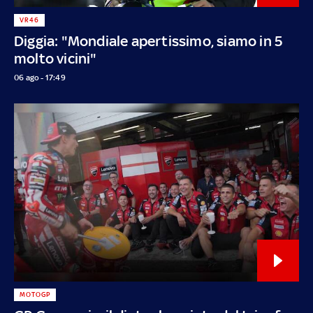
VR46
Diggia: "Mondiale apertissimo, siamo in 5
molto vicini"
06 ago - 17:49
MOTOGP