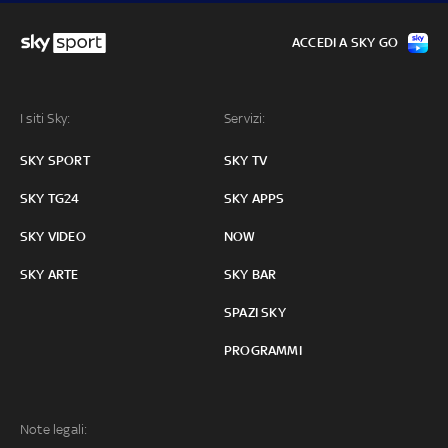
ACCEDI A SKY GO
I siti Sky:
Servizi:
SKY SPORT
SKY TV
SKY TG24
SKY APPS
SKY VIDEO
NOW
SKY ARTE
SKY BAR
SPAZI SKY
PROGRAMMI
Note legali: