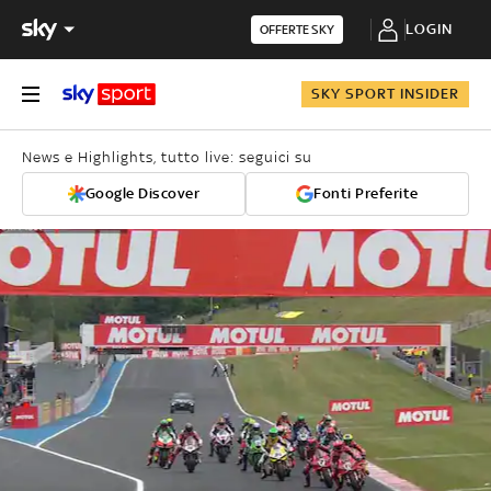
LOGIN
OFFERTE SKY
SKY SPORT INSIDER
News e Highlights, tutto live: seguici su
Google Discover
Fonti Preferite