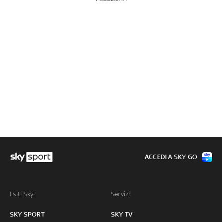
ACCEDI A SKY GO
I siti Sky:
Servizi:
SKY SPORT
SKY TV