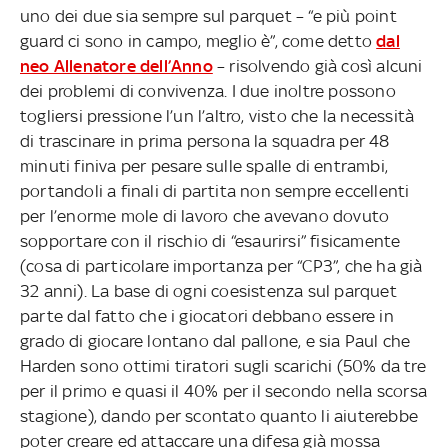
uno dei due sia sempre sul parquet – “e più point
guard ci sono in campo, meglio è”, come detto
dal
neo Allenatore dell’Anno
– risolvendo già così alcuni
dei problemi di convivenza. I due inoltre possono
togliersi pressione l’un l’altro, visto che la necessità
di trascinare in prima persona la squadra per 48
minuti finiva per pesare sulle spalle di entrambi,
portandoli a finali di partita non sempre eccellenti
per l’enorme mole di lavoro che avevano dovuto
sopportare con il rischio di “esaurirsi” fisicamente
(cosa di particolare importanza per “CP3”, che ha già
32 anni). La base di ogni coesistenza sul parquet
parte dal fatto che i giocatori debbano essere in
grado di giocare lontano dal pallone, e sia Paul che
Harden sono ottimi tiratori sugli scarichi (50% da tre
per il primo e quasi il 40% per il secondo nella scorsa
stagione), dando per scontato quanto li aiuterebbe
poter creare ed attaccare una difesa già mossa