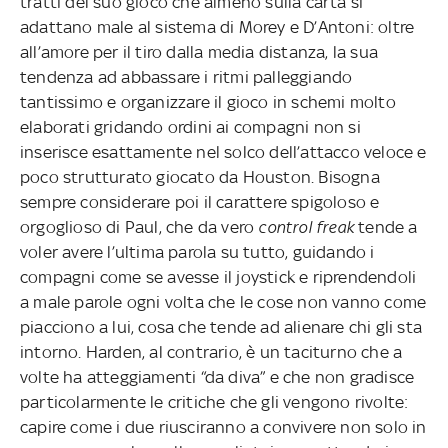
tratti del suo gioco che almeno sulla carta si
adattano male al sistema di Morey e D’Antoni: oltre
all’amore per il tiro dalla media distanza, la sua
tendenza ad abbassare i ritmi palleggiando
tantissimo e organizzare il gioco in schemi molto
elaborati gridando ordini ai compagni non si
inserisce esattamente nel solco dell’attacco veloce e
poco strutturato giocato da Houston. Bisogna
sempre considerare poi il carattere spigoloso e
orgoglioso di Paul, che da vero
control freak
tende a
voler avere l’ultima parola su tutto, guidando i
compagni come se avesse il joystick e riprendendoli
a male parole ogni volta che le cose non vanno come
piacciono a lui, cosa che tende ad alienare chi gli sta
intorno. Harden, al contrario, è un taciturno che a
volte ha atteggiamenti “da diva” e che non gradisce
particolarmente le critiche che gli vengono rivolte:
capire come i due riusciranno a convivere non solo in