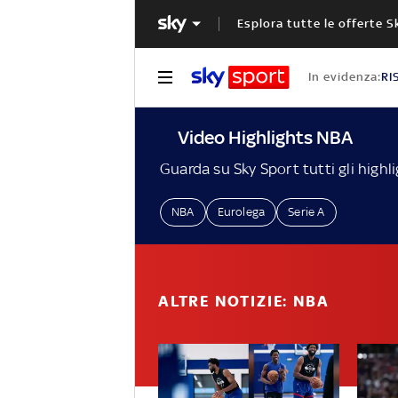
Esplora tutte le offerte S
In evidenza:
RI
Video Highlights NBA
Guarda su Sky Sport tutti gli highl
NBA
Eurolega
Serie A
ALTRE NOTIZIE: NBA