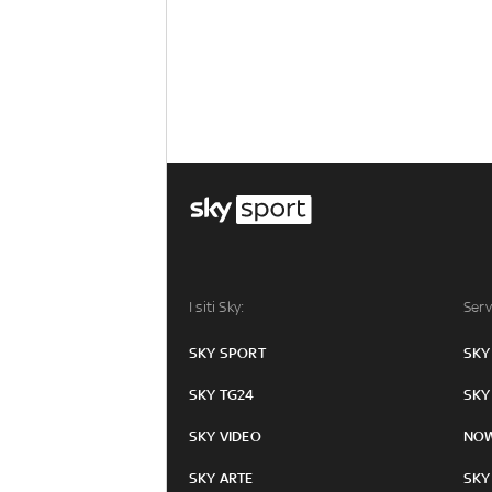
I siti Sky:
Serv
SKY SPORT
SKY
SKY TG24
SKY
SKY VIDEO
NO
SKY ARTE
SKY