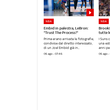
NBA
NBA
Embid in palestra, LeBron:
Brooks
"Trust The Process!"
tutte 
Prima erano arrivate le fotografie,
I Suns 
condivise dal diretto interessato,
una est
di un Joel Embiid già in...
anni per
06 ago - 07:46
06 ago -