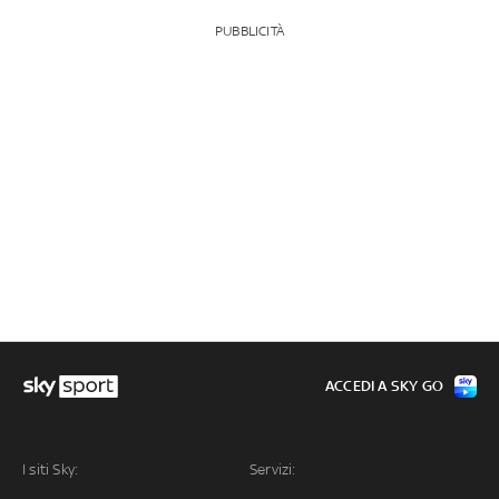
PUBBLICITÀ
ACCEDI A SKY GO
I siti Sky:
Servizi: