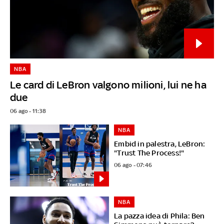
NBA
Le card di LeBron valgono milioni, lui ne ha
due
06 ago - 11:38
NBA
Embid in palestra, LeBron:
"Trust The Process!"
06 ago - 07:46
NBA
La pazza idea di Phila: Ben