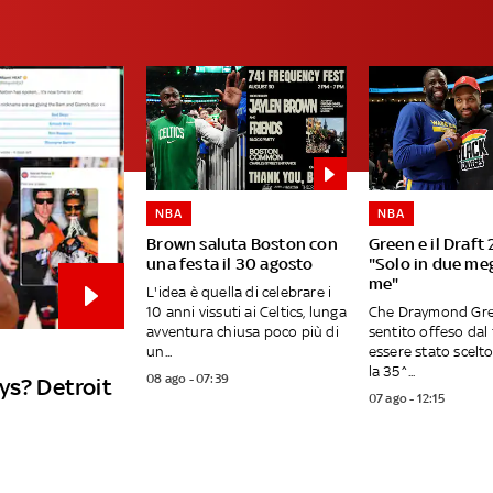
NBA
NBA
Brown saluta Boston con
Green e il Draft 
una festa il 30 agosto
"Solo in due meg
me"
L'idea è quella di celebrare i
10 anni vissuti ai Celtics, lunga
Che Draymond Gree
avventura chiusa poco più di
sentito offeso dal 
un...
essere stato scelt
la 35^...
08 ago - 07:39
ys? Detroit
07 ago - 12:15