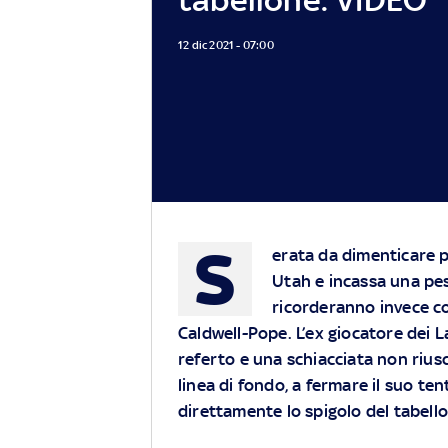
12 dic 2021 - 07:00
S
erata da dimenticare p
Utah e incassa una pes
ricorderanno invece c
Caldwell-Pope. L’ex giocatore dei L
referto e una schiacciata non riusc
linea di fondo, a fermare il suo ten
direttamente lo spigolo del tabell