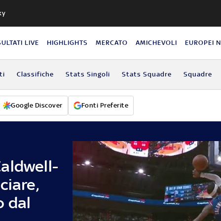
ky
SULTATI LIVE
HIGHLIGHTS
MERCATO
AMICHEVOLI
EUROPEI 
ti
Classifiche
Stats Singoli
Stats Squadre
Squadre
Google Discover
Fonti Preferite
aldwell-
ciare,
 dal