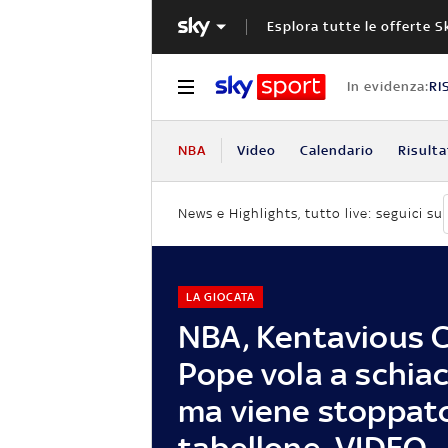
Esplora tutte le offerte S
In evidenza:
RI
NBA
Video
Calendario
Risulta
News e Highlights, tutto live: seguici su
LA GIOCATA
NBA, Kentavious C
Pope vola a schiac
ma viene stoppato
tabellone. VIDEO