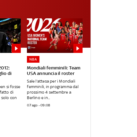
NBA
2012:
Mondiali femminili: Team
lio di
USA annuncia il roster
Sale l’attesa per i Mondiali
n si fosse
femminili, in programma dal
fatto di
prossimo 4 settembre a
o solo con
Berlino e in...
07 ago - 09:08