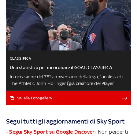
CLASSIFICA
Una statistica per incoronare il GOAT. CLASSIFICA
In occasione del 75° anniversario della lega, l’analista di
The Athletic John Hollinger (già creatore del Player
Efficiency Rating e ex dirigente dei Memphis Grizzlies) ha
creato una nuova statistica chiamata 'GOAT Points',
Vai alla Fotogallery
prendendo in considerazione numerosi dati e premi
affidando un punteggio a ciascuno di essi per
determinare chi sia il Greatest Of All Time della storia
Segui tutti gli aggiornamenti di Sky Sport
NBA. Ecco i risultati dei suoi calcoli
- Segui Sky Sport su Google Discover-
Non perderti