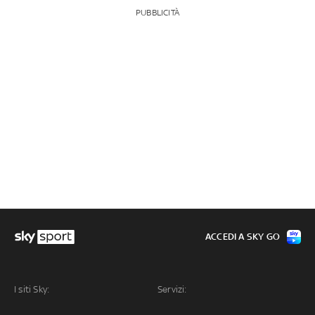
PUBBLICITÀ
ACCEDI A SKY GO
I siti Sky:
Servizi: