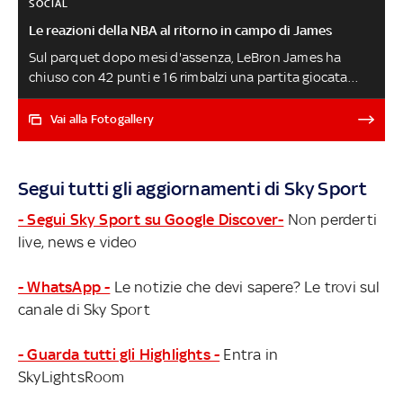
SOCIAL
Le reazioni della NBA al ritorno in campo di James
Sul parquet dopo mesi d'assenza, LeBron James ha
chiuso con 42 punti e 16 rimbalzi una partita giocata
contro avversari sconosciuti che si sono ritrovati al
cospetto di un 'gigante' della pallacanestro: la reazione
Vai alla Fotogallery
di un suo avversario è diventata virale e la partita,
trasmessa anche dalla NBA, pare aver ispirato almeno
un paio di altri colleghi che ora vogliono prendere parte
Segui tutti gli aggiornamenti di Sky Sport
anche loro alla Drew League LEBRON SHOW: 42 PUNTI
DI DREW LEAGUE. VIDEO
- Segui Sky Sport su Google Discover-
Non perderti
live, news e video
- WhatsApp -
Le notizie che devi sapere? Le trovi sul
canale di Sky Sport
- Guarda tutti gli Highlights -
Entra in
SkyLightsRoom