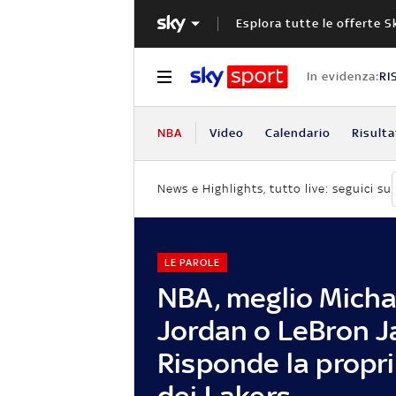
Esplora tutte le offerte S
In evidenza:
RI
NBA
Video
Calendario
Risulta
News e Highlights, tutto live: seguici su
LE PAROLE
NBA, meglio Micha
Jordan o LeBron 
Risponde la propri
dei Lakers