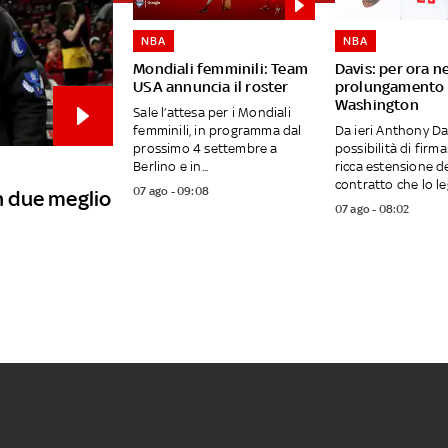
NBA
NBA
Mondiali femminili: Team
Davis: per ora n
USA annuncia il roster
prolungamento 
Washington
Sale l’attesa per i Mondiali
femminili, in programma dal
Da ieri Anthony Da
prossimo 4 settembre a
possibilità di firm
Berlino e in...
ricca estensione d
contratto che lo leg
07 ago - 09:08
in due meglio
07 ago - 08:02