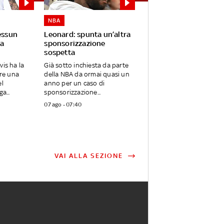
NBA
essun
Leonard: spunta un’altra
a
sponsorizzazione
sospetta
vis ha la
Già sotto inchiesta da parte
are una
della NBA da ormai quasi un
el
anno per un caso di
a...
sponsorizzazione...
07 ago - 07:40
VAI ALLA SEZIONE