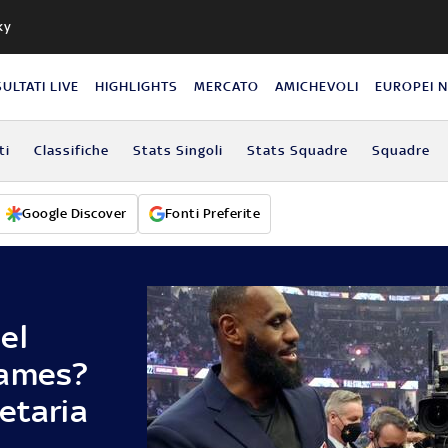
ky
SULTATI LIVE
HIGHLIGHTS
MERCATO
AMICHEVOLI
EUROPEI 
ti
Classifiche
Stats Singoli
Stats Squadre
Squadre
Google Discover
Fonti Preferite
el
James?
etaria