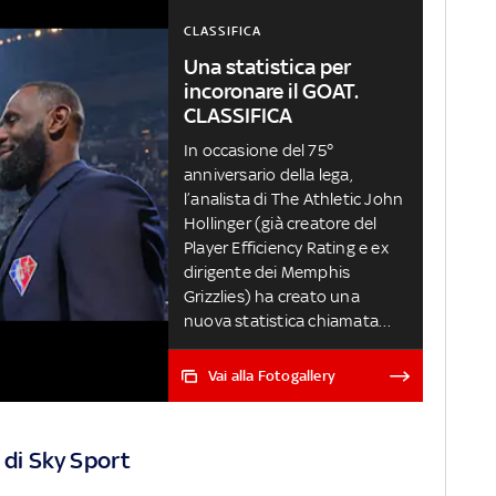
CLASSIFICA
Una statistica per
incoronare il GOAT.
CLASSIFICA
In occasione del 75°
anniversario della lega,
l’analista di The Athletic John
Hollinger (già creatore del
Player Efficiency Rating e ex
dirigente dei Memphis
Grizzlies) ha creato una
nuova statistica chiamata
'GOAT Points', prendendo in
considerazione numerosi dati
Vai alla Fotogallery
e premi affidando un
punteggio a ciascuno di essi
per determinare chi sia il
 di Sky Sport
Greatest Of All Time della
storia NBA. Ecco i risultati dei