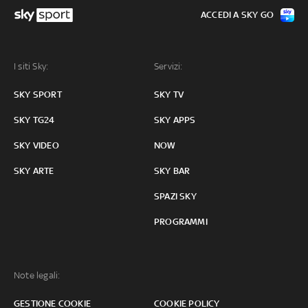
ACCEDI A SKY GO
I siti Sky:
Servizi:
SKY SPORT
SKY TV
SKY TG24
SKY APPS
SKY VIDEO
NOW
SKY ARTE
SKY BAR
SPAZI SKY
PROGRAMMI
Note legali:
GESTIONE COOKIE
COOKIE POLICY