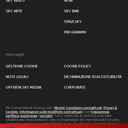
SKY VIDEO
NOW
SKY ARTE
SKY BAR
SPAZI SKY
PROGRAMMI
Note legali:
GESTIONE COOKIE
COOKIE POLICY
NOTE LEGALI
DICHIARAZIONE DI ACCESSIBILITÀ
OFFERTA SKY MEDIA
CORPORATE
Per il consumatore clicca qui per i
Moduli, Condizioni contrattuali
,
Privacy &
Cookies
,
informazioni sulle modifiche contrattuali
o per
trasparenza
tariffaria
,
assistenza
e
contatti
. Tutti i marchi Sky e i diritti di proprietà
intellettuale in essi contenuti, sono di proprietà di Sky international AG e sono
utilizzati su licenza. Copyright 2026 Sky Italia - Sky Italia Srl Via Monte Penice, 7 -
20138 Milano P.IVA 04619241005. SkyTG24: ISSN 3035-1537 e SkySport: ISSN