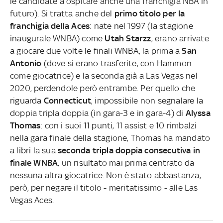
le candidate a ospitare anche una franchigia NBA in
futuro). Si tratta anche del
primo titolo per la
franchigia della Aces
: nate nel 1997 (la stagione
inaugurale WNBA) come
Utah Starzz
, erano arrivate
a giocare due volte le finali WNBA, la prima a
San
Antonio
(dove si erano trasferite, con Hammon
come giocatrice) e la seconda già a Las Vegas nel
2020, perdendole però entrambe. Per quello che
riguarda
Connecticut
, impossibile non segnalare la
doppia tripla doppia (in gara-3 e in gara-4) di
Alyssa
Thomas
: con i suoi 11 punti, 11 assist e 10 rimbalzi
nella gara finale della stagione, Thomas ha mandato
a libri la sua
seconda tripla doppia consecutiva in
finale WNBA
, un risultato mai prima centrato da
nessuna altra giocatrice. Non è stato abbastanza,
però, per negare il titolo - meritatissimo - alle Las
Vegas Aces.