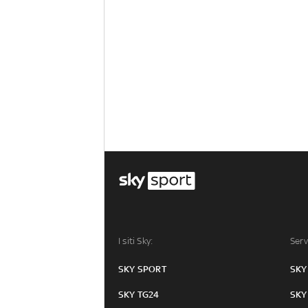
I siti Sky:
Serv
SKY SPORT
SKY
SKY TG24
SKY