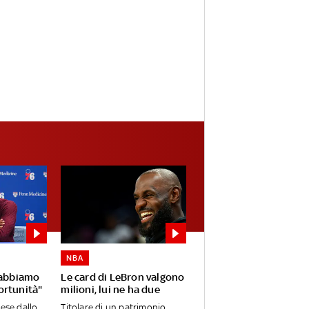
NBA
 abbiamo
Le card di LeBron valgono
ortunità"
milioni, lui ne ha due
mese dallo
Titolare di un patrimonio