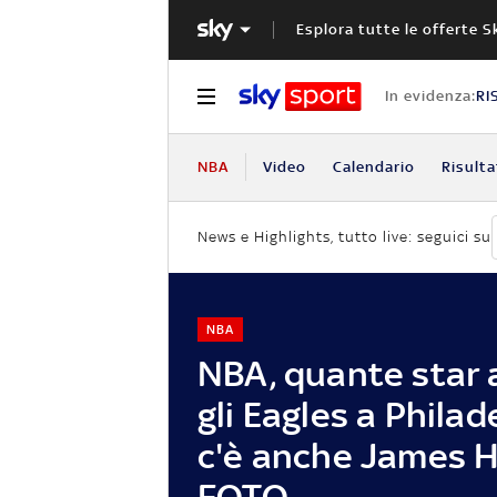
Esplora tutte le offerte S
In evidenza:
RI
NBA
Video
Calendario
Risulta
News e Highlights, tutto live: seguici su
NBA
NBA, quante star 
gli Eagles a Philad
c'è anche James 
FOTO