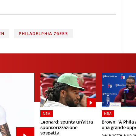
EN
PHILADELPHIA 76ERS
NBA
NBA
Leonard: spunta un’altra
Brown: "A Phila
sponsorizzazione
una grande opp
sospetta
Nella notte, a un 