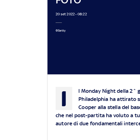
20 set 2022 - 08:22
©Getty
I
l Monday Night della 2^ g
Philadelphia ha attirato s
Cooper alla stella del ba
che nel post-partita ha voluto a tutt
autore di due fondamentali intercet