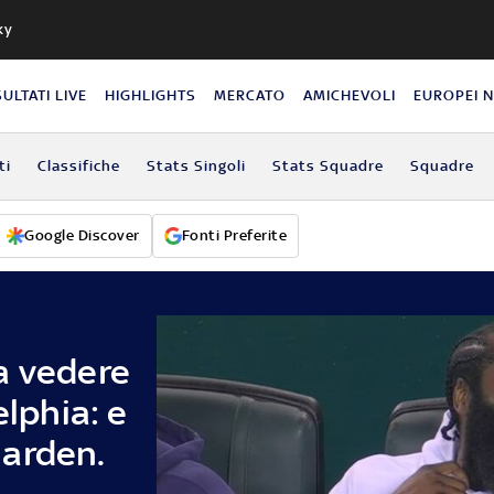
ky
SULTATI LIVE
HIGHLIGHTS
MERCATO
AMICHEVOLI
EUROPEI 
ti
Classifiche
Stats Singoli
Stats Squadre
Squadre
Google Discover
Fonti Preferite
a vedere
elphia: e
Harden.