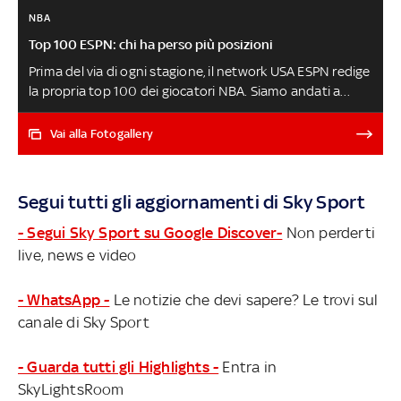
NBA
Top 100 ESPN: chi ha perso più posizioni
Prima del via di ogni stagione, il network USA ESPN redige
la propria top 100 dei giocatori NBA. Siamo andati a
spulciare tra la classifica presentata nel 2021 e quella
appena pubblicata quest'anno per scoprire quali
Vai alla Fotogallery
giocatori hanno visto la loro quotazione scendere in
picchiata da un anno all'altro. Ci sono tanti (ex?) grandi
nomi e non mancano le sorprese SCOPRI CHI HA
Segui tutti gli aggiornamenti di Sky Sport
SCALATO PIU' POSIZIONI NELLA TOP 100 NBA
- Segui Sky Sport su Google Discover-
Non perderti
live, news e video
- WhatsApp -
Le notizie che devi sapere? Le trovi sul
canale di Sky Sport
- Guarda tutti gli Highlights -
Entra in
SkyLightsRoom