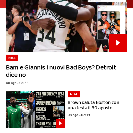
NBA
Bam e Giannis i nuovi Bad Boys? Detroit
dice no
08 ago - 08:22
NBA
Brown saluta Boston con
una festa il 30 agosto
08 ago - 07:39