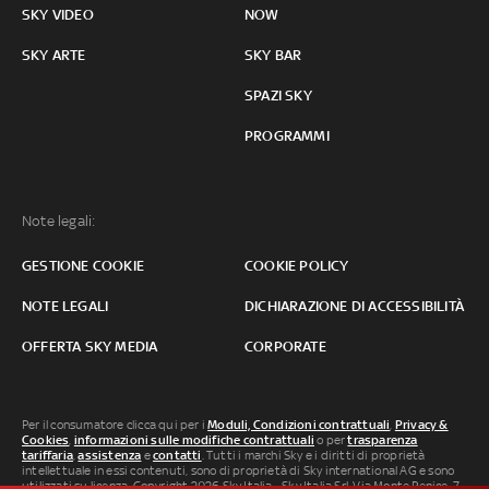
SKY VIDEO
NOW
SKY ARTE
SKY BAR
SPAZI SKY
PROGRAMMI
Note legali:
GESTIONE COOKIE
COOKIE POLICY
NOTE LEGALI
DICHIARAZIONE DI ACCESSIBILITÀ
OFFERTA SKY MEDIA
CORPORATE
Per il consumatore clicca qui per i
Moduli, Condizioni contrattuali
,
Privacy &
Cookies
,
informazioni sulle modifiche contrattuali
o per
trasparenza
tariffaria
,
assistenza
e
contatti
. Tutti i marchi Sky e i diritti di proprietà
intellettuale in essi contenuti, sono di proprietà di Sky international AG e sono
utilizzati su licenza. Copyright 2026 Sky Italia - Sky Italia Srl Via Monte Penice, 7 -