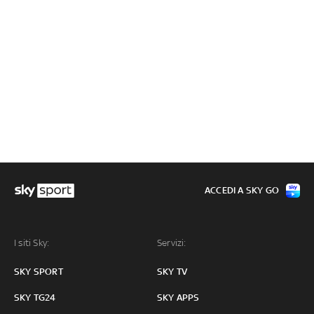
ACCEDI A SKY GO
I siti Sky:
Servizi:
SKY SPORT
SKY TV
SKY TG24
SKY APPS