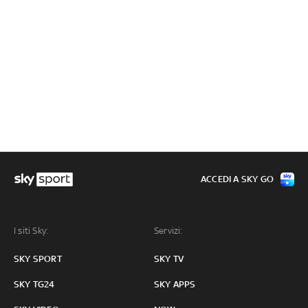
ACCEDI A SKY GO
I siti Sky:
Servizi:
SKY SPORT
SKY TV
SKY TG24
SKY APPS