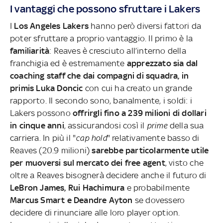
I vantaggi che possono sfruttare i Lakers
I
Los Angeles Lakers
hanno però diversi fattori da
poter sfruttare a proprio vantaggio. Il primo è la
familiarità
: Reaves è cresciuto all’interno della
franchigia ed è estremamente
apprezzato sia dal
coaching staff che dai compagni di squadra,
in
primis Luka Doncic
con cui ha creato un grande
rapporto. Il secondo sono, banalmente, i soldi: i
Lakers possono
offrirgli fino a 239 milioni di dollari
in cinque anni
, assicurandosi così il
prime
della sua
carriera. In più il "
cap hold
" relativamente basso di
Reaves (20.9 milioni)
sarebbe particolarmente utile
per muoversi sul mercato dei free agent
, visto che
oltre a Reaves bisognerà decidere anche il futuro di
LeBron James, Rui Hachimura
e probabilmente
Marcus Smart e Deandre Ayton
se dovessero
decidere di rinunciare alle loro player option.