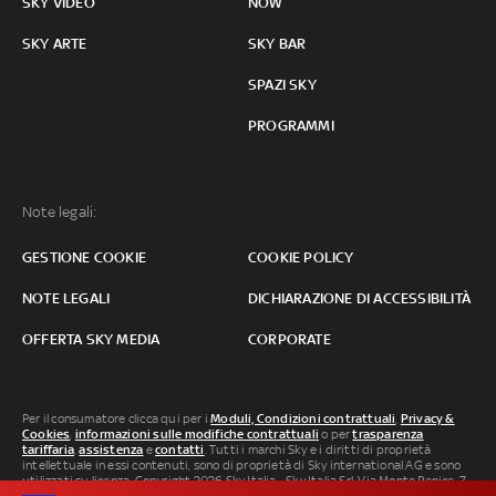
SKY VIDEO
NOW
SKY ARTE
SKY BAR
SPAZI SKY
PROGRAMMI
Note legali:
GESTIONE COOKIE
COOKIE POLICY
NOTE LEGALI
DICHIARAZIONE DI ACCESSIBILITÀ
OFFERTA SKY MEDIA
CORPORATE
Per il consumatore clicca qui per i
Moduli, Condizioni contrattuali
,
Privacy &
Cookies
,
informazioni sulle modifiche contrattuali
o per
trasparenza
tariffaria
,
assistenza
e
contatti
. Tutti i marchi Sky e i diritti di proprietà
intellettuale in essi contenuti, sono di proprietà di Sky international AG e sono
utilizzati su licenza. Copyright 2026 Sky Italia - Sky Italia Srl Via Monte Penice, 7 -