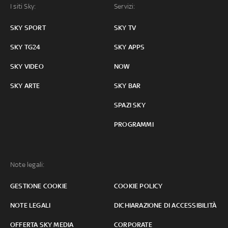
I siti Sky:
Servizi:
SKY SPORT
SKY TV
SKY TG24
SKY APPS
SKY VIDEO
NOW
SKY ARTE
SKY BAR
SPAZI SKY
PROGRAMMI
Note legali:
GESTIONE COOKIE
COOKIE POLICY
NOTE LEGALI
DICHIARAZIONE DI ACCESSIBILITÀ
OFFERTA SKY MEDIA
CORPORATE