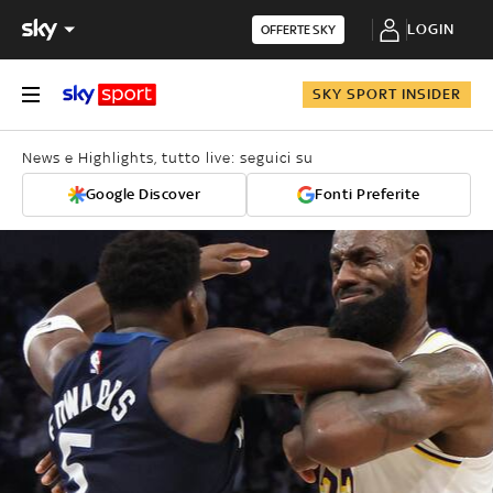
LOGIN
OFFERTE SKY
SKY SPORT INSIDER
News e Highlights, tutto live: seguici su
Google Discover
Fonti Preferite