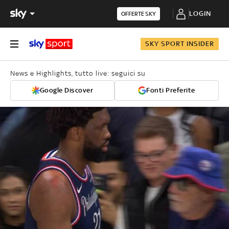
LOGIN
OFFERTE SKY
SKY SPORT INSIDER
News e Highlights, tutto live: seguici su
Google Discover
Fonti Preferite