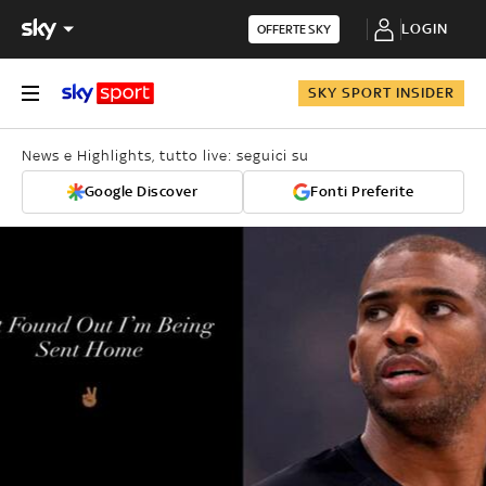
LOGIN
OFFERTE SKY
SKY SPORT INSIDER
News e Highlights, tutto live: seguici su
Google Discover
Fonti Preferite