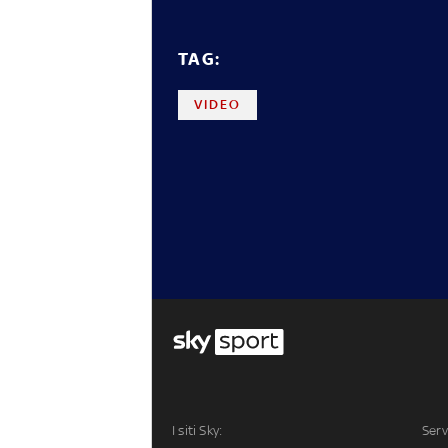
TAG:
VIDEO
I siti Sky:
Serv