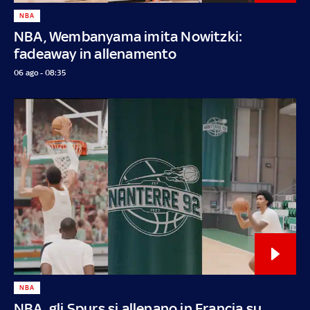
NBA
NBA, Wembanyama imita Nowitzki:
fadeaway in allenamento
06 ago - 08:35
NBA
NBA, gli Spurs si allenano in Francia su