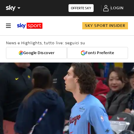
LOGIN
OFFERTE SKY
SKY SPORT INSIDER
News e Highlights, tutto live: seguici su
Google Discover
Fonti Preferite