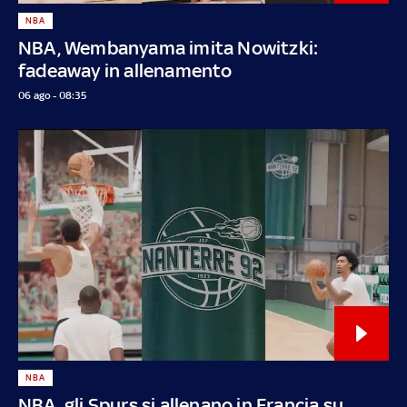
NBA
NBA, Wembanyama imita Nowitzki:
fadeaway in allenamento
06 ago - 08:35
NBA
NBA, gli Spurs si allenano in Francia su