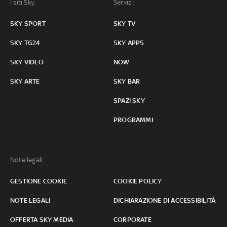
I siti Sky:
Servizi:
SKY SPORT
SKY TV
SKY TG24
SKY APPS
SKY VIDEO
NOW
SKY ARTE
SKY BAR
SPAZI SKY
PROGRAMMI
Note legali:
GESTIONE COOKIE
COOKIE POLICY
NOTE LEGALI
DICHIARAZIONE DI ACCESSIBILITÀ
OFFERTA SKY MEDIA
CORPORATE