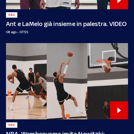
NBA
Ant e LaMelo già insieme in palestra. VIDEO
08 ago - 07:55
NBA
NBA, Wembanyama imita Nowitzki: