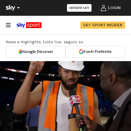
LOGIN
OFFERTE SKY
SKY SPORT INSIDER
News e Highlights, tutto live: seguici su
Google Discover
Fonti Preferite