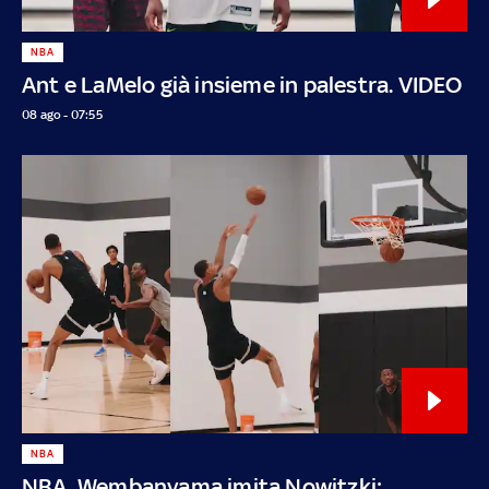
NBA
Ant e LaMelo già insieme in palestra. VIDEO
08 ago - 07:55
NBA
NBA, Wembanyama imita Nowitzki: