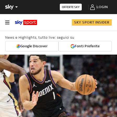
LOGIN
OFFERTE SKY
SKY SPORT INSIDER
News e Highlights, tutto live: seguici su
Google Discover
Fonti Preferite