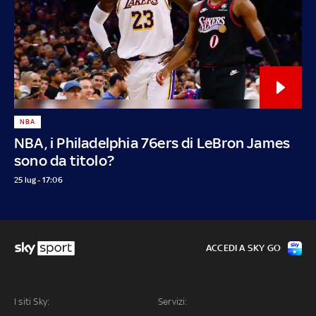
NBA
NBA, i Philadelphia 76ers di LeBron James
sono da titolo?
25 lug - 17:06
ACCEDI A SKY GO
I siti Sky:
Servizi: