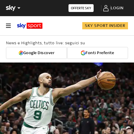
LOGIN
OFFERTE SKY
SKY SPORT INSIDER
News e Highlights, tutto live: seguici su
Google Discover
Fonti Preferite