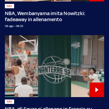
NBA
NBA, Wembanyama imita Nowitzki:
fadeaway in allenamento
06 ago - 08:35
NBA
NBA, gli Spurs si allenano in Francia su