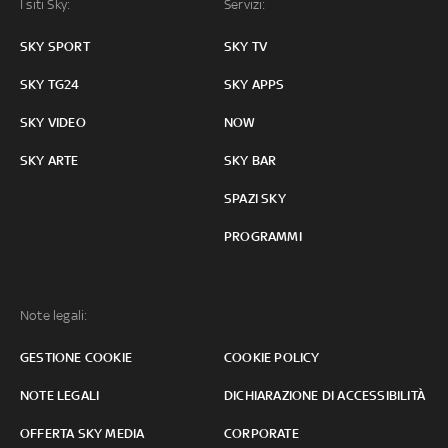
I siti Sky:
Servizi:
SKY SPORT
SKY TV
SKY TG24
SKY APPS
SKY VIDEO
NOW
SKY ARTE
SKY BAR
SPAZI SKY
PROGRAMMI
Note legali:
GESTIONE COOKIE
COOKIE POLICY
NOTE LEGALI
DICHIARAZIONE DI ACCESSIBILITÀ
OFFERTA SKY MEDIA
CORPORATE