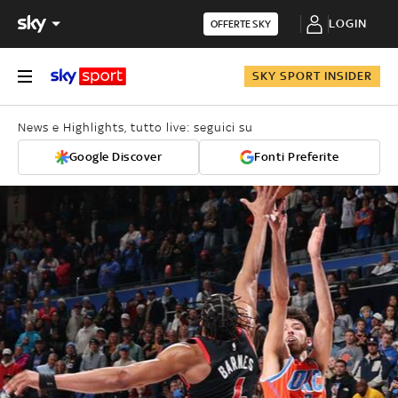
LOGIN
OFFERTE SKY
SKY SPORT INSIDER
News e Highlights, tutto live: seguici su
Google Discover
Fonti Preferite