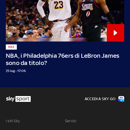
NBA
NBA, i Philadelphia 76ers di LeBron James
sono da titolo?
25 lug - 17:06
ACCEDI A SKY GO
I siti Sky:
Servizi: