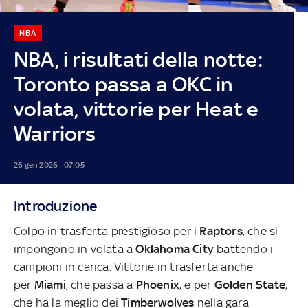
NBA
NBA, i risultati della notte:
Toronto passa a OKC in
volata, vittorie per Heat e
Warriors
26 gen 2026 - 07:05
Introduzione
Colpo in trasferta prestigioso per i
Raptors
, che si
impongono in volata a
Oklahoma City
battendo i
campioni in carica. Vittorie in trasferta anche
per
Miami
, che passa a
Phoenix
, e per
Golden State
,
che ha la meglio dei
Timberwolves
nella gara