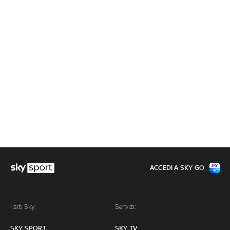
ACCEDI A SKY GO
I siti Sky:
Servizi:
SKY SPORT
SKY TV