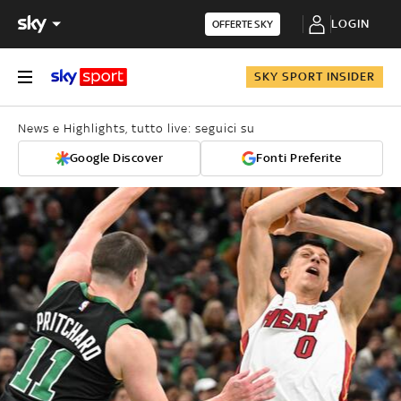
LOGIN
OFFERTE SKY
SKY SPORT INSIDER
News e Highlights, tutto live: seguici su
Google Discover
Fonti Preferite