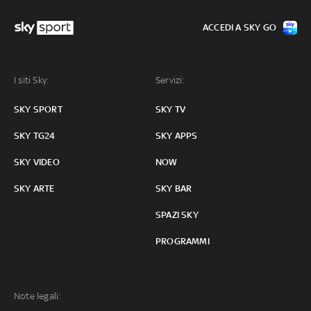
ACCEDI A SKY GO
I siti Sky:
Servizi:
SKY SPORT
SKY TV
SKY TG24
SKY APPS
SKY VIDEO
NOW
SKY ARTE
SKY BAR
SPAZI SKY
PROGRAMMI
Note legali: