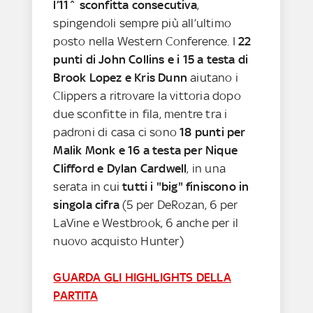
l’11^ sconfitta consecutiva
,
spingendoli sempre più all’ultimo
posto nella Western Conference. I
22
punti di John Collins e i 15 a testa di
Brook Lopez e Kris Dunn
aiutano i
Clippers a ritrovare la vittoria dopo
due sconfitte in fila, mentre tra i
padroni di casa ci sono
18 punti per
Malik Monk e 16 a testa per Nique
Clifford e Dylan Cardwell
, in una
serata in cui
tutti i "big" finiscono in
singola cifra
(5 per DeRozan, 6 per
LaVine e Westbrook, 6 anche per il
nuovo acquisto Hunter)
GUARDA GLI HIGHLIGHTS DELLA
PARTITA