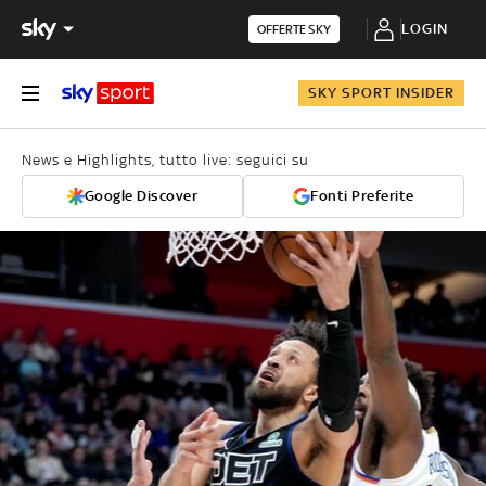
LOGIN
OFFERTE SKY
SKY SPORT INSIDER
News e Highlights, tutto live: seguici su
Google Discover
Fonti Preferite