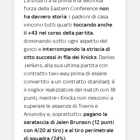
La sfida tra la prima e la seconda
forza della Eastern Conference
non
ha davvero storia
: i padroni di casa
vincono tutti quarti
toccando anche
il +43 nel corso della partita
,
dominando sotto ogni aspetto del
gioco e
interrompendo la striscia di
otto successi in fila dei Knicks
. Daniss
Jenkins, alla sua ultima partita con
contratto two-way prima di essere
convertito a un contratto standard, è
il miglior realizzatore del match con 18
punti, mentre i Knicks non riescono a
superare le assenze di Towns e
Anunoby e, soprattutto,
pagano la
serataccia di Jalen Brunson (12 punti
con 4/20 al tiro) e al tiro perimetrale
di squadra (24%)