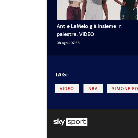
Ant e LaMelo già insieme in 
palestra. VIDEO
08 ago - 07:55
TAG:
VIDEO
NBA
SIMONE F