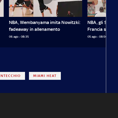
NBA, Wembanyama imita Nowitzki: 
NBA, gli Spurs s
fadeaway in allenamento
Francia su inv
06 ago - 08:35
05 ago - 08:56
ONTECCHIO
MIAMI HEAT