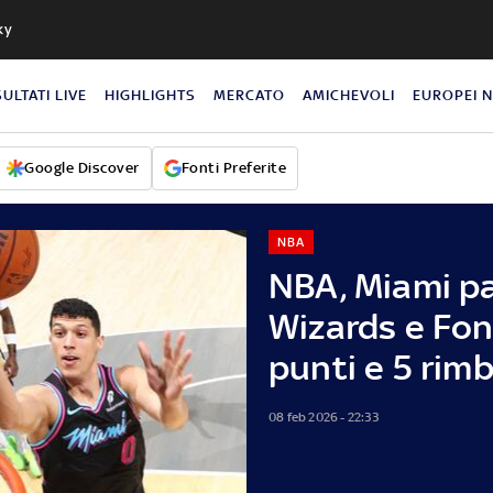
ky
SULTATI LIVE
HIGHLIGHTS
MERCATO
AMICHEVOLI
EUROPEI 
Google Discover
Fonti Preferite
NBA
NBA, Miami pa
Wizards e Fon
punti e 5 rim
08 feb 2026 - 22:33