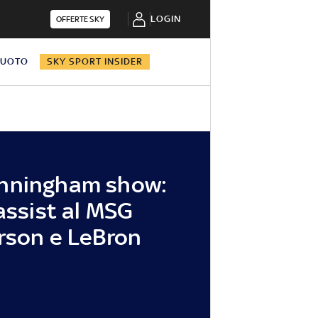
LOGIN
OFFERTE SKY
NUOTO
SKY SPORT INSIDER
nningham show:
assist al MSG
rson e LeBron