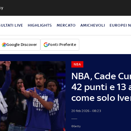
ky
SULTATI LIVE
HIGHLIGHTS
MERCATO
AMICHEVOLI
EUROPEI 
Google Discover
Fonti Preferite
NBA
NBA, Cade Cu
42 punti e 13 
come solo Ive
20 feb 2026 - 08:23
©Getty